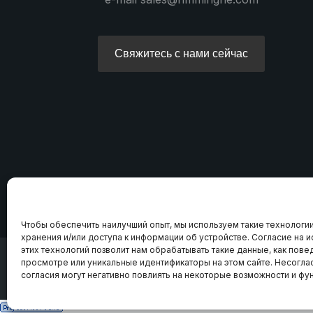
Свяжитесь с нами сейчас
Чтобы обеспечить наилучший опыт, мы используем такие технологии,
хранения и/или доступа к информации об устройстве. Согласие на 
этих технологий позволит нам обрабатывать такие данные, как пове
просмотре или уникальные идентификаторы на этом сайте. Несоглас
© 2025 MinHe Company
согласия могут негативно повлиять на некоторые возможности и фун