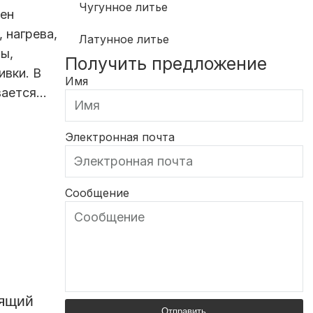
Чугунное литье
жен
 нагрева,
Латунное литье
ы,
Получить предложение
ивки. В
Имя
вается…
Электронная почта
Сообщение
дящий
Отправить