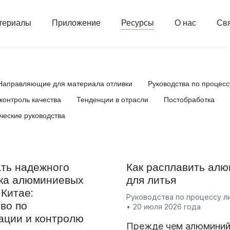
териалы
Приложение
Ресурсы
О нас
Свя
Направляющие для материала отливки
Руководства по процесс
контроль качества
Тенденции в отрасли
Постобработка
ческие руководства
ать надежного
Как расплавить ал
ка алюминиевых
для литья
 Китае:
Руководства по процессу л
во по
20 июля 2026 года
ации и контролю
Прежде чем алюмини