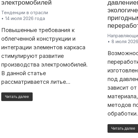
электромобилей
давление
экологич
Тенденции в отрасли
пригодны
14 июля 2026 года
перерабо
Повышенные требования к
Направляющие
облегченной конструкции и
8 июля 2026
интеграции элементов каркаса
Возможнос
стимулируют развитие
переработк
производства электромобилей.
изготовле
В данной статье
под давлен
рассматривается литье…
зависит от
материала,
Читать далее
методов п
обработки
Читать далее