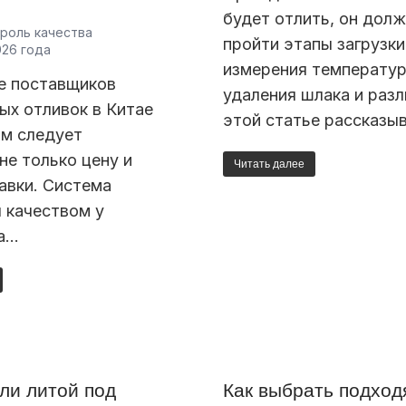
будет отлить, он дол
троль качества
пройти этапы загрузки,
026 года
измерения температур
е поставщиков
удаления шлака и разл
ых отливок в Китае
этой статье рассказы
ям следует
не только цену и
Читать далее
авки. Система
 качеством у
а…
ли литой под
Как выбрать подхо