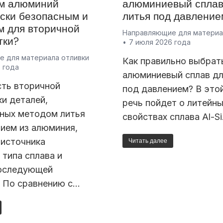
м алюминий
алюминиевый сплав
ески безопасным и
литья под давление
м для вторичной
Направляющие для материа
тки?
7 июля 2026 года
 для материала отливки
Как правильно выбрат
 года
алюминиевый сплав дл
ть вторичной
под давлением? В это
и деталей,
речь пойдет о литейн
нных методом литья
свойствах сплава Al-S
ием из алюминия,
 источника
Читать далее
 типа сплава и
оследующей
. По сравнению с…