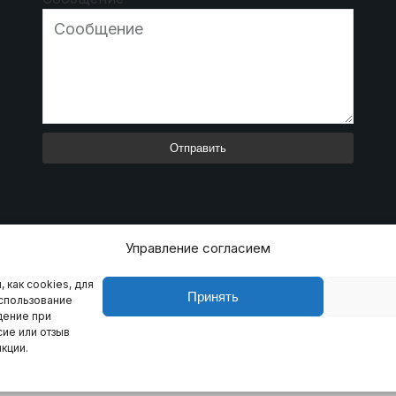
Отправить
Управление согласием
 как cookies, для
Принять
использование
дение при
ие или отзыв
. Все права защищены.
Условия и положения
Политик
кции.