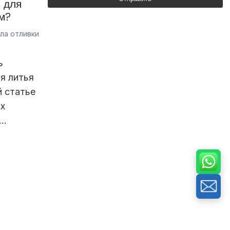
 для
м?
ла отливки
ь
я литья
й статье
ых
i…