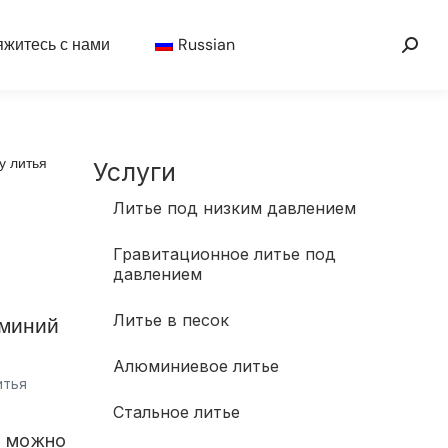
житесь с нами
Russian
у литья
Услуги
Литье под низким давлением
Гравитационное литье под
давлением
Литье в песок
юминий
Алюминиевое литье
итья
Стальное литье
й можно