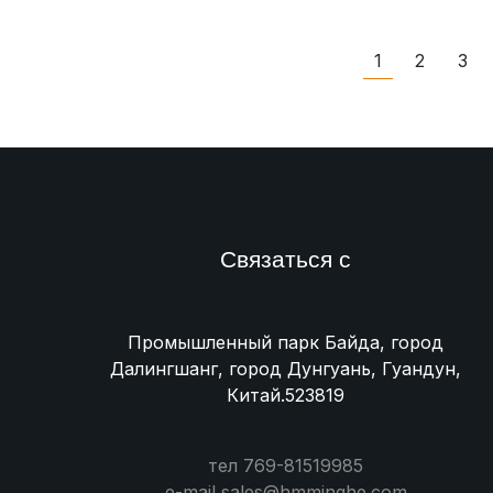
1
2
3
Связаться с
Промышленный парк Байда, город
Далингшанг, город Дунгуань, Гуандун,
Китай.523819
тел 769-81519985
e-mail sales@hmminghe.com