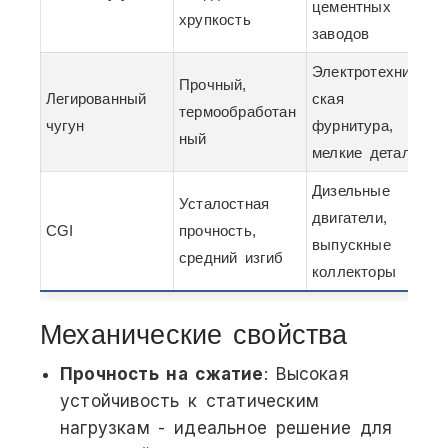
цементных
хрупкость
заводов
Электротехниче
Прочный,
Легированный
ская
термообработан
чугун
фурнитура,
ный
мелкие детали
Дизельные
Усталостная
двигатели,
CGI
прочность,
выпускные
средний изгиб
коллекторы
Механические свойства
Прочность на сжатие
: Высокая
устойчивость к статическим
нагрузкам - идеальное решение для