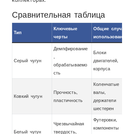
Сравнительная таблица
Ключевые
Общие случаи
Тип
черты
использования
Демпфирование
Блоки
,
Серый чугун
двигателей,
обрабатываемо
корпуса
сть
Коленчатые
Прочность,
валы,
Ковкий чугун
пластичность
держатели
шестерен
Футеровки,
Чрезвычайная
компоненты
Белый чугун
твердость,