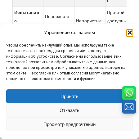
ь
Испытания
Простой,
Поверхност
с
Непористые
доступный;
ные
применени
металлы
виден
Управление согласием
трещины,
ем
(алюминий,
только на
холодные
Чтобы обеспечить наилучший опыт, мы используем такие
красящего
сталь)
поверхност
швы
технологии, как cookies, для хранения и/или доступа к
пенетранта
и
информации об устройстве. Согласие на использование этих
технологий позволит нам обрабатывать такие данные, как
Поверхност
Быстрая и
поведение при просмотре или уникальные идентификаторы на
Черные
этом сайте. Несогласие или отзыв согласия могут негативно
ные и
надежная;
Магнитная
металлы
повлиять на некоторые возможности и функции.
приповерхн
ограничена
частица
(чугун,
остные
магнитными
сталь)
Принять
дефекты
деталями
Отказать
Эти методы испытаний помогают выявить
Просмотр предпочтений
внутренние или внешние дефекты до
начала механической обработки или