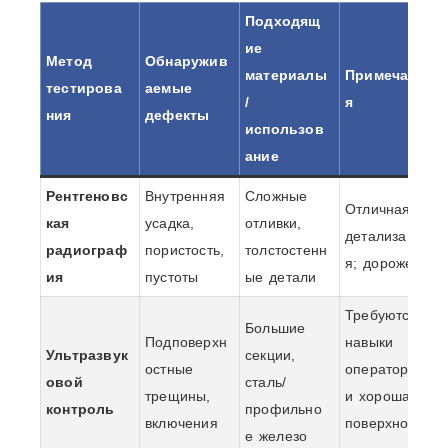
Подходящ
ие
Метод
Обнаружив
материалы
Примечани
тестирова
аемые
/
я
ния
дефекты
использов
ание
Рентгеновс
Внутренняя
Сложные
Отличная
кая
усадка,
отливки,
детализаци
радиограф
пористость,
толстостенн
я; дороже
ия
пустоты
ые детали
Требуются
Большие
Подповерхн
навыки
Ультразвук
секции,
остные
оператора
овой
сталь/
трещины,
и хорошая
контроль
профильно
включения
поверхност
е железо