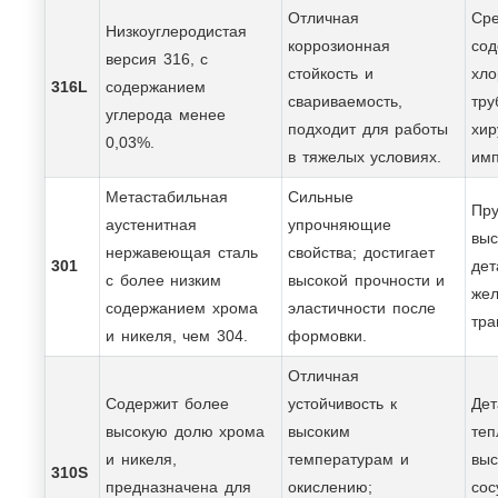
Отличная
Сре
Низкоуглеродистая
коррозионная
со
версия 316, с
стойкость и
хло
316L
содержанием
свариваемость,
тру
углерода менее
подходит для работы
хир
0,03%.
в тяжелых условиях.
имп
Метастабильная
Сильные
Пру
аустенитная
упрочняющие
выс
нержавеющая сталь
свойства; достигает
301
дет
с более низким
высокой прочности и
же
содержанием хрома
эластичности после
тра
и никеля, чем 304.
формовки.
Отличная
Содержит более
устойчивость к
Дет
высокую долю хрома
высоким
теп
и никеля,
температурам и
выс
310S
предназначена для
окислению;
сос