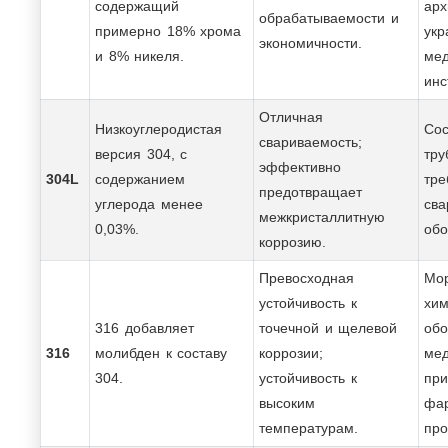
содержащий
арх
обрабатываемости и
примерно 18% хрома
укр
экономичности.
и 8% никеля.
мед
инс
Отличная
Низкоуглеродистая
Сос
свариваемость;
версия 304, с
тру
эффективно
304L
содержанием
тр
предотвращает
углерода менее
сва
межкристаллитную
0,03%.
обо
коррозию.
Превосходная
Мор
устойчивость к
хим
316 добавляет
точечной и щелевой
обо
316
молибден к составу
коррозии;
мед
304.
устойчивость к
при
высоким
фар
температурам.
про