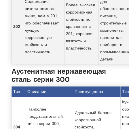
Содержание
для
Более высокая
никеля немного
общественног
коррозионная
выше, чем в 201,
питания,
стойкость по
что обеспечивает
строительные
202
сравнению с
лучшую
компоненты,
201; хорошая
коррозионную
панели для
вязкость и
стойкость и
приборов и
пластичность.
пластичность.
промышленны
детали.
Аустенитная нержавеющая
сталь серии 300
Тип
Описание
Преимущества
Ти
Кух
Наиболее
обо
Идеальный баланс
представительный
пи
коррозионной
тип в серии 300,
про
304
стойкости,