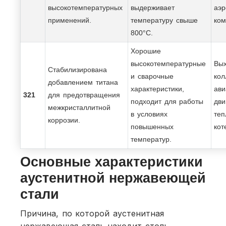
высокотемпературных
выдерживает
аэр
применений.
температуру свыше
ком
800°C.
Хорошие
высокотемпературные
Вы
Стабилизирована
и сварочные
кол
добавлением титана
характеристики,
ави
321
для предотвращения
подходит для работы
дви
межкристаллитной
в условиях
теп
коррозии.
повышенных
кот
температур.
Основные характеристики
аустенитной нержавеющей
стали
Причина, по которой аустенитная
нержавеющая сталь находит столь