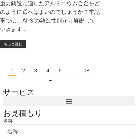
重力鋳造に適したアルミニウム合金をど
のように選べばよいのでしょうか？本記
事では、Al-Siの鋳造性能から解説して
いきます…
もっと読む
1
2
3
4
5
…
18
→
サービス
お見積もり
名称