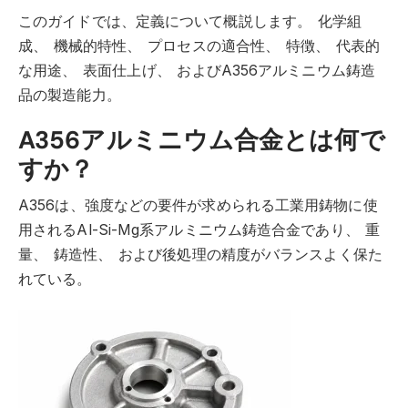
このガイドでは、定義について概説します。
化学組
成、
機械的特性、
プロセスの適合性、
特徴、
代表的
な用途、
表面仕上げ、
およびA356アルミニウム鋳造
品の製造能力。
A356アルミニウム合金とは何で
すか？
A356は、強度などの要件が求められる工業用鋳物に使
用されるAl-Si-Mg系アルミニウム鋳造合金であり、
重
量、
鋳造性、
および後処理の精度がバランスよく保た
れている。