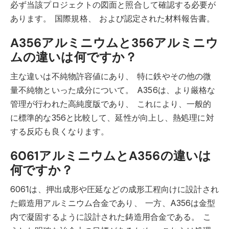
必ず当該プロジェクトの図面と照合して確認する必要が
あります。
国際規格、
および認定された材料報告書。
A356アルミニウムと356アルミニウ
ムの違いは何ですか？
主な違いは不純物許容値にあり、
特に鉄やその他の微
量不純物といった成分について。
A356は、より厳格な
管理が行われた高純度版であり、
これにより、一般的
に標準的な356と比較して、延性が向上し、熱処理に対
する反応も良くなります。
6061アルミニウムとA356の違いは
何ですか？
6061は、押出成形や圧延などの成形工程向けに設計され
た鍛造用アルミニウム合金であり、
一方、A356は金型
内で凝固するように設計された鋳造用合金である。
こ