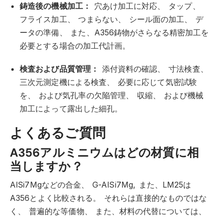
鋳造後の機械加工：
穴あけ加工に対応、
タップ、
フライス加工、
つまらない、
シール面の加工、
デ
ータの準備、
また、A356鋳物がさらなる精密加工を
必要とする場合の加工代計画。
検査および品質管理：
添付資料の確認、
寸法検査、
三次元測定機による検査、
必要に応じて気密試験
を、
および気孔率の欠陥管理、
収縮、
および機械
加工によって露出した細孔。
よくあるご質問
A356アルミニウムはどの材質に相
当しますか？
AlSi7Mgなどの合金、
G-AlSi7Mg,
また、LM25は
A356とよく比較される。
それらは直接的なものではな
く、
普遍的な等価物、
また、材料の代替については、