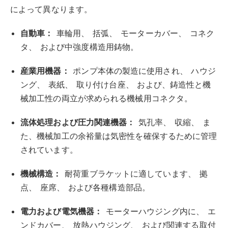
によって異なります。
自動車：
車輪用、
括弧、
モーターカバー、
コネク
タ、
および中強度構造用鋳物。
産業用機器：
ポンプ本体の製造に使用され、
ハウジ
ング、
表紙、
取り付け台座、
および、鋳造性と機
械加工性の両立が求められる機械用コネクタ。
流体処理および圧力関連機器：
気孔率、
収縮、
ま
た、機械加工の余裕量は気密性を確保するために管理
されています。
機械構造：
耐荷重ブラケットに適しています、
拠
点、
座席、
および各種構造部品。
電力および電気機器：
モーターハウジング内に、
エ
ンドカバー、
放熱ハウジング、
および関連する取付