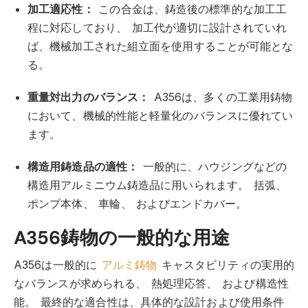
加工適応性：
この合金は、鋳造後の標準的な加工工
程に対応しており、
加工代が適切に設計されていれ
ば、機械加工された組立面を使用することが可能とな
る。
重量対出力のバランス：
A356は、多くの工業用鋳物
において、機械的性能と軽量化のバランスに優れてい
ます。
構造用鋳造品の適性：
一般的に、ハウジングなどの
構造用アルミニウム鋳造品に用いられます。
括弧、
ポンプ本体、
車輪、
およびエンドカバー。
A356鋳物の一般的な用途
A356は一般的に
アルミ鋳物
キャスタビリティの実用的
なバランスが求められる、
熱処理応答、
および構造性
能。
最終的な適合性は、具体的な設計および使用条件