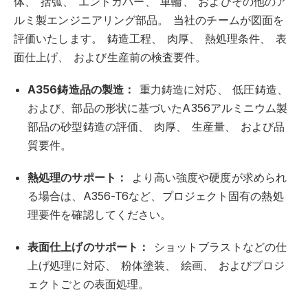
体、
括弧、
エンドカバー、
車輪、
およびその他のア
ルミ製エンジニアリング部品。
当社のチームが図面を
評価いたします。
鋳造工程、
肉厚、
熱処理条件、
表
面仕上げ、
および生産前の検査要件。
A356鋳造品の製造：
重力鋳造に対応、
低圧鋳造、
および、部品の形状に基づいたA356アルミニウム製
部品の砂型鋳造の評価、
肉厚、
生産量、
および品
質要件。
熱処理のサポート：
より高い強度や硬度が求められ
る場合は、A356-T6など、プロジェクト固有の熱処
理要件を確認してください。
表面仕上げのサポート：
ショットブラストなどの仕
上げ処理に対応、
粉体塗装、
絵画、
およびプロジ
ェクトごとの表面処理。