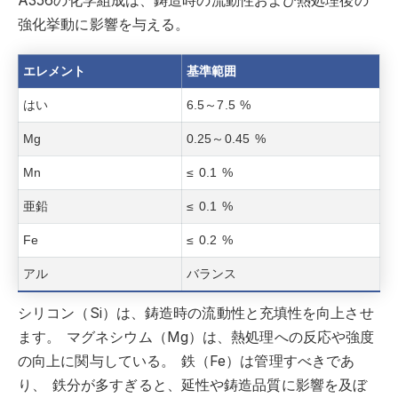
A356の化学組成は、鋳造時の流動性および熱処理後の
強化挙動に影響を与える。
エレメント
基準範囲
はい
6.5～7.5 %
Mg
0.25～0.45 %
Mn
≤ 0.1 %
亜鉛
≤ 0.1 %
Fe
≤ 0.2 %
アル
バランス
シリコン（Si）は、鋳造時の流動性と充填性を向上させ
ます。
マグネシウム（Mg）は、熱処理への反応や強度
の向上に関与している。
鉄（Fe）は管理すべきであ
り、
鉄分が多すぎると、延性や鋳造品質に影響を及ぼ