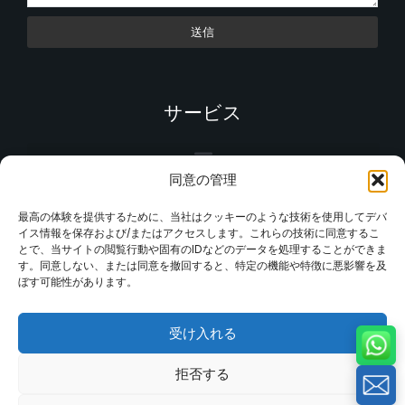
送信
サービス
同意の管理
最高の体験を提供するために、当社はクッキーのような技術を使用してデバ
イス情報を保存および/またはアクセスします。これらの技術に同意するこ
とで、当サイトの閲覧行動や固有のIDなどのデータを処理することができま
す。同意しない、または同意を撤回すると、特定の機能や特徴に悪影響を及
ぼす可能性があります。
受け入れる
拒否する
© 2025 MinHe Company.無断複写・転載を禁じます。