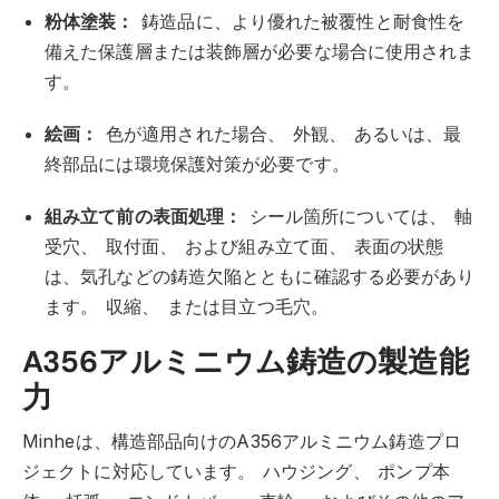
粉体塗装：
鋳造品に、より優れた被覆性と耐食性を
備えた保護層または装飾層が必要な場合に使用されま
す。
絵画：
色が適用された場合、
外観、
あるいは、最
終部品には環境保護対策が必要です。
組み立て前の表面処理：
シール箇所については、
軸
受穴、
取付面、
および組み立て面、
表面の状態
は、気孔などの鋳造欠陥とともに確認する必要があり
ます。
収縮、
または目立つ毛穴。
A356アルミニウム鋳造の製造能
力
Minheは、構造部品向けのA356アルミニウム鋳造プロ
ジェクトに対応しています。
ハウジング、
ポンプ本