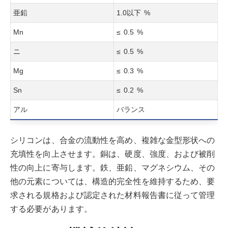
亜鉛
1.0以下 %
Mn
≤ 0.5 %
ニ
≤ 0.5 %
Mg
≤ 0.3 %
Sn
≤ 0.2 %
アル
バランス
シリコンは、合金の流動性を高め、複雑な金型形状への
充填性を向上させます。銅は、硬度、強度、および被削
性の向上に寄与します。鉄、亜鉛、マグネシウム、その
他の元素については、構造的完全性を維持するため、要
求される規格および認定された材料報告書に従って管理
する必要があります。