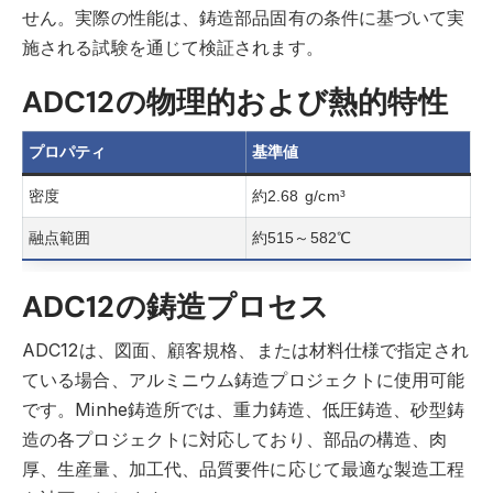
せん。実際の性能は、鋳造部品固有の条件に基づいて実
施される試験を通じて検証されます。
ADC12の物理的および熱的特性
プロパティ
基準値
密度
約2.68 g/cm³
融点範囲
約515～582℃
ADC12の鋳造プロセス
ADC12は、図面、顧客規格、または材料仕様で指定され
ている場合、アルミニウム鋳造プロジェクトに使用可能
です。Minhe鋳造所では、重力鋳造、低圧鋳造、砂型鋳
造の各プロジェクトに対応しており、部品の構造、肉
厚、生産量、加工代、品質要件に応じて最適な製造工程