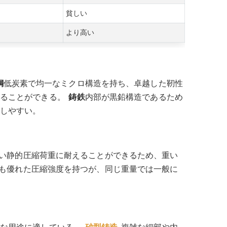
貧しい
より高い
鋼
低炭素で均一なミクロ構造を持ち、卓越した靭性
えることができる。
鋳鉄
内部が黒鉛構造であるため
しやすい。
い静的圧縮荷重に耐えることができるため、重い
も優れた圧縮強度を持つが、同じ重量では一般に
うな用途に適している。
砂型鋳造
複雑な細部や内