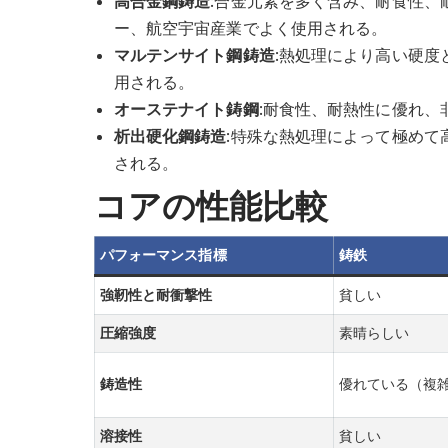
高合金鋼鋳造
:合金元素を多く含み、耐食性、
ー、航空宇宙産業でよく使用される。
マルテンサイト鋼鋳造
:熱処理により高い硬度
用される。
オーステナイト鋳鋼
:耐食性、耐熱性に優れ、
析出硬化鋼鋳造
:特殊な熱処理によって極めて
される。
コアの性能比較
パフォーマンス指標
鋳鉄
強靭性と耐衝撃性
貧しい
圧縮強度
素晴らしい
鋳造性
優れている（複
溶接性
貧しい