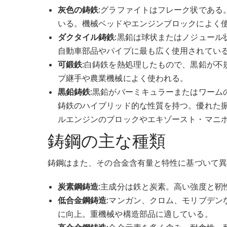
灰色の鋳鉄
:グラファイトはフレーク状である
いる。機械ベッドやエンジンブロックによく
ダクタイル鋳鉄
:黒鉛は球状またはノジュール
自動車部品やパイプに最も広く使用されてい
可鍛鉄
:白鋳鉄を熱処理したもので、黒鉛が不
プ継手や農業機械によく使われる。
黒鉛鋳鉄
:黒鉛がバーミキュラーまたはワーム
鋳鉄のハイブリッド的な性質を持つ。優れた
ルエンジンのブロックやエキゾースト・マニ
鋳鋼の主な種類
鋳鋼はまた、その合金含有量と特性に基づいて異
炭素鋼鋳造
:主成分は鉄と炭素。高い強度と靭
低合金鋼鋳造
:マンガン、クロム、モリブデン
に向上。重機械や構造部品に適している。