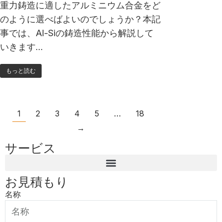
重力鋳造に適したアルミニウム合金をど
のように選べばよいのでしょうか？本記
事では、Al-Siの鋳造性能から解説して
いきます…
もっと読む
1
2
3
4
5
…
18
→
サービス
お見積もり
名称