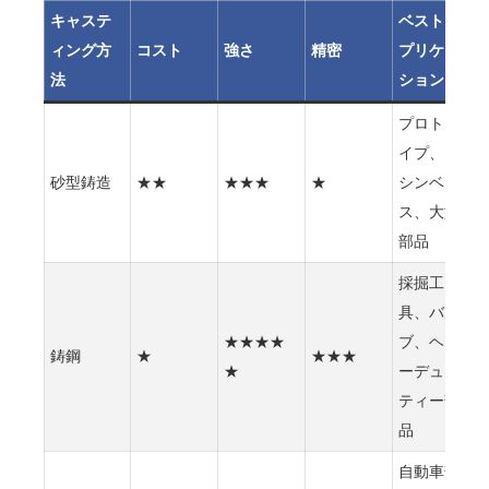
キャステ
ベストア
ィング方
コスト
強さ
精密
プリケー
法
ション
プロトタ
イプ、マ
砂型鋳造
★★
★★★
★
シンベー
ス、大型
部品
採掘工
具、バル
★★★★
ブ、ヘビ
鋳鋼
★
★★★
★
ーデュー
ティー部
品
自動車部