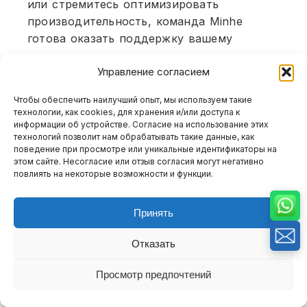
или стремитесь оптимизировать
производительность, команда Minhe
готова оказать поддержку вашему
проекту на всех этапах — от
Управление согласием
первоначального анализа проекта до
окончательной поставки.
Чтобы обеспечить наилучший опыт, мы используем такие
технологии, как cookies, для хранения и/или доступа к
Давайте обсудим, как технические
информации об устройстве. Согласие на использование этих
возможности компании Minhe могут
технологий позволит нам обрабатывать такие данные, как
поведение при просмотре или уникальные идентификаторы на
помочь вам снизить риски и обеспечить
этом сайте. Несогласие или отзыв согласия могут негативно
требуемую точность.
повлиять на некоторые возможности и функции.
Принять
Отказать
Просмотр предпочтений
Оглавление