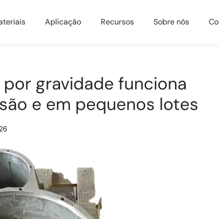
teriais
Aplicação
Recursos
Sobre nós
Co
 por gravidade funciona
isão e em pequenos lotes
026