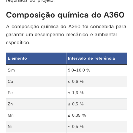
requisitos do projeto.
Composição química do A360
A composição química do A360 foi concebida para
garantir um desempenho mecânico e ambiental
específico.
Elemento
Intervalo de referência
Sim
9,0–10,0 %
Cu
≤ 0,6 %
Fe
≤ 1,3 %
Zn
≤ 0,5 %
Mn
≤ 0,35 %
Ni
≤ 0,5 %