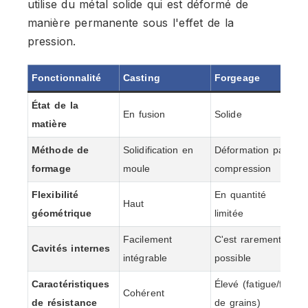
utilise du métal solide qui est déformé de
manière permanente sous l'effet de la
pression.
Fonctionnalité
Casting
Forgeage
État de la
En fusion
Solide
matière
Méthode de
Solidification en
Déformation par
formage
moule
compression
Flexibilité
En quantité
Haut
géométrique
limitée
Facilement
C'est rarement
Cavités internes
intégrable
possible
Caractéristiques
Élevé (fatigue/flux
Cohérent
de résistance
de grains)