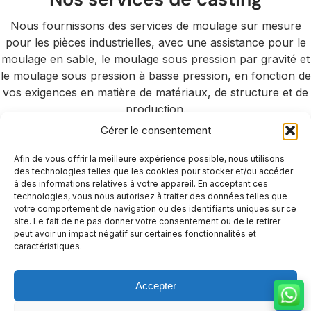
Nous fournissons des services de moulage sur mesure
pour les pièces industrielles, avec une assistance pour le
moulage en sable, le moulage sous pression par gravité et
le moulage sous pression à basse pression, en fonction de
vos exigences en matière de matériaux, de structure et de
production.
Gérer le consentement
Afin de vous offrir la meilleure expérience possible, nous utilisons
des technologies telles que les cookies pour stocker et/ou accéder
à des informations relatives à votre appareil. En acceptant ces
technologies, vous nous autorisez à traiter des données telles que
Moulage
Moulage
Moulage
votre comportement de navigation ou des identifiants uniques sur ce
site. Le fait de ne pas donner votre consentement ou de le retirer
sous
sous
au sable
peut avoir un impact négatif sur certaines fonctionnalités et
pression
pression
caractéristiques.
Procédé de
par
moulage
Moulage
flexible pour les
d'aluminium
gravité
Accepter
pièces
contrôlé pour
Moulage en