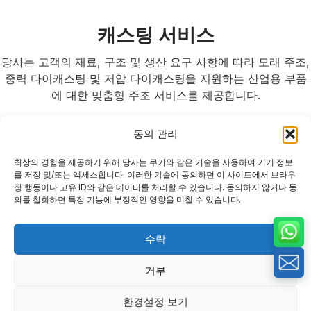
캐스팅 서비스
당사는 고객의 재료, 구조 및 생산 요구 사항에 따라 모래 주조,
중력 다이캐스팅 및 저압 다이캐스팅을 지원하는 산업용 부품
에 대한 맞춤형 주조 서비스를 제공합니다.
동의 관리
최상의 경험을 제공하기 위해 당사는 쿠키와 같은 기술을 사용하여 기기 정보
를 저장 및/또는 액세스합니다. 이러한 기술에 동의하면 이 사이트에서 브라우
징 행동이나 고유 ID와 같은 데이터를 처리할 수 있습니다. 동의하지 않거나 동
저압 다이
중력 다이
모래 주조
의를 철회하면 특정 기능에 부정적인 영향을 미칠 수 있습니다.
캐스팅
캐스팅
다양한 소재 옵션
을 갖춘 대형, 복
중~대량 생산에
치수 안정성, 표
수락
잡한 또는 소량
서 밀폐 부품용
면 품질 및 가공
생산 금속 부품을
정밀 알루미늄 주
여유가 우수한 알
거부
위한 유연한 주조
조, 안정적인 주
루미늄 부품용 영
공정.
입, 그리고 일관
구 금형 주조.
환경설정 보기