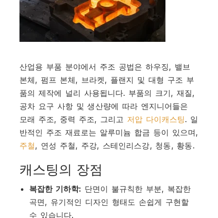
산업용 부품 분야에서 주조 공법은 하우징, 밸브
본체, 펌프 본체, 브라켓, 플랜지 및 대형 구조 부
품의 제작에 널리 사용됩니다. 부품의 크기, 재질,
공차 요구 사항 및 생산량에 따라 엔지니어들은
모래 주조, 중력 주조, 그리고
저압 다이캐스팅
. 일
반적인 주조 재료로는 알루미늄 합금 등이 있으며,
주철
, 연성 주철, 주강, 스테인리스강, 청동, 황동.
캐스팅의 장점
복잡한 기하학:
단면이 불규칙한 부분, 복잡한
곡면, 유기적인 디자인 형태도 손쉽게 구현할
수 있습니다.