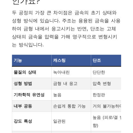
인가요?
두 공정의 가장 큰 차이점은 금속의 초기 상태와
성형 방식에 있습니다. 주조는 용융된 금속을 사용
하여 금형 내에서 응고시키는 반면, 단조는 고체
상태의 금속을 압력을 가해 영구적으로 변형시키
는 방식입니다.
기능
캐스팅
단조
물질의 상태
녹아내린
단단한
성형 방법
금형 내 응고
압축 변형
기하학적 유연성
높음
한정판
내부 공동
손쉽게 통합 가능
거의 불가능하다
높음 (피로/결 방
강도 특성
일관된
향)