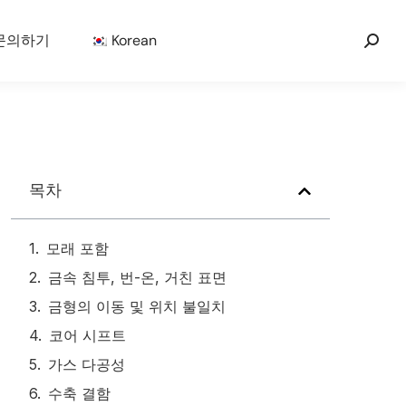
문의하기
Korean
목차
모래 포함
금속 침투, 번-온, 거친 표면
금형의 이동 및 위치 불일치
코어 시프트
가스 다공성
수축 결함