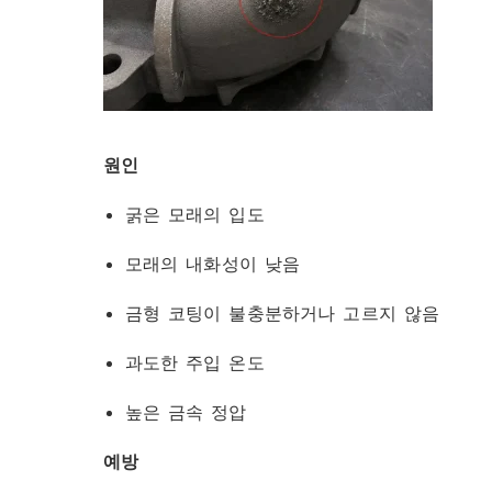
원인
굵은 모래의 입도
모래의 내화성이 낮음
금형 코팅이 불충분하거나 고르지 않음
과도한 주입 온도
높은 금속 정압
예방