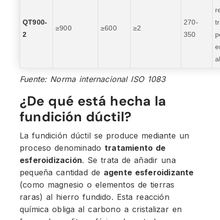
r
QT900-
270-
t
≥900
≥600
≥2
2
350
p
e
a
Fuente: Norma internacional ISO 1083
¿De qué está hecha la
fundición dúctil?
La fundición dúctil se produce mediante un
proceso denominado
tratamiento de
esferoidización
. Se trata de añadir una
pequeña cantidad de
agente esferoidizante
(como magnesio o elementos de tierras
raras) al hierro fundido. Esta reacción
química obliga al carbono a cristalizar en