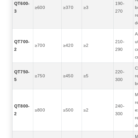
QT600-
190-
≥600
≥370
≥3
b
3
270
r
d
A
QT700-
210-
u
≥700
≥420
≥2
2
290
c
c
C
QT750-
220-
≥750
≥450
≥5
r
5
300
b
M
r
QT800-
240-
≥800
≥500
≥2
e
2
300
r
d
M