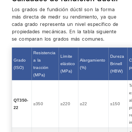
Los grados de fundición dúctil son la forma
más directa de medir su rendimiento, ya que
cada grado representa un nivel específico de
propiedades mecánicas. En la tabla siguiente
se comparan los grados más comunes.
Resistencia
Límite
Dureza
Grado
a la
Alargamiento
C
elástico
Brinell
(ISO)
tracción
(%)
p
(MPa)
(HBW)
(MPa)
T
e
QT350-
a
≥350
≥220
≥22
≤150
22
p
r
i