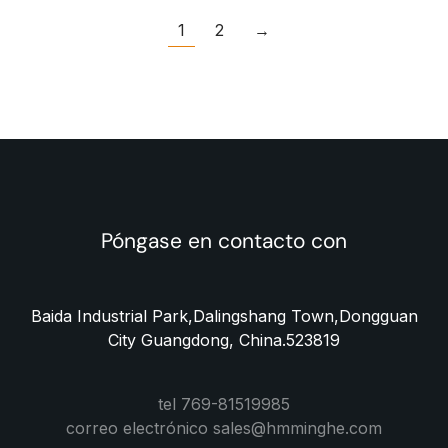
1
2
→
Póngase en contacto con
Baida Industrial Park,Dalingshang Town,Dongguan
City Guangdong, China.523819
tel 769-81519985
correo electrónico sales@hmminghe.com