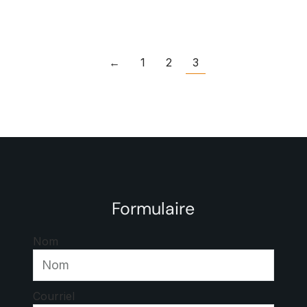
←
1
2
3
Formulaire
Nom
Courriel