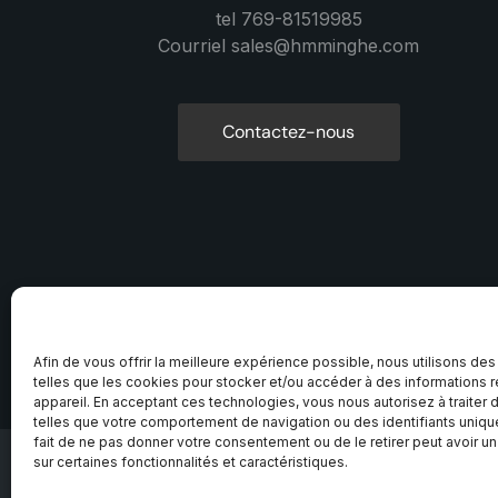
tel 769-81519985
Courriel sales@hmminghe.com
Contactez-nous
Afin de vous offrir la meilleure expérience possible, nous utilisons de
telles que les cookies pour stocker et/ou accéder à des informations re
appareil. En acceptant ces technologies, vous nous autorisez à traite
telles que votre comportement de navigation ou des identifiants unique
fait de ne pas donner votre consentement ou de le retirer peut avoir un
sur certaines fonctionnalités et caractéristiques.
2025 MinHe Company. To