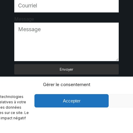
Message
Envoyer
Gérer le consentement
s technologies
Accepter
latives à votre
r des données
s sur ce site. Le
 impact négatif
us droits réservés.
Conditions générales d'utilisation
Po