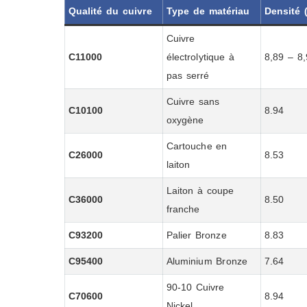
Qualité du cuivre
Type de matériau
Densité 
Cuivre
C11000
électrolytique à
8,89 – 8
pas serré
Cuivre sans
C10100
8.94
oxygène
Cartouche en
C26000
8.53
laiton
Laiton à coupe
C36000
8.50
franche
C93200
Palier Bronze
8.83
C95400
Aluminium Bronze
7.64
90-10 Cuivre
C70600
8.94
Nickel