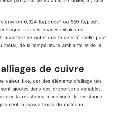
étal par unité de volume. En unités SI, cela
t d'environ 0,324 lb/pouce³ ou 559 lb/pied³.
chnique lors des phases initiales de
st important de noter que la densité réelle peut
u métal, de la température ambiante et de la
alliages de cuivre
e valeur fixe, car des éléments d'alliage tels
 y sont ajoutés dans des proportions variables.
liorer la résistance mécanique, la résistance
 également la masse finale du matériau.