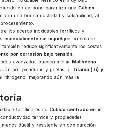
acero inoxidable ferrítico es muy bajo,
ontenido en carbono garantiza una
Cúbico
iona una buena ductilidad y soldabilidad, al
l procesamiento.
re los aceros inoxidables ferríticos y
es
esencialmente sin níquel
que no sólo le
 también reduce significativamente los costes
ento por corrosión bajo tensión
.
ados avanzados pueden incluir
Molibdeno
osión por picaduras y grietas, o
Titanio (Ti) y
el nitrógeno, mejorando aún más la
toria
idable ferrítico es su
Cúbico centrado en el
conductividad térmica y propiedades
 menos dúctil y resistente en comparación