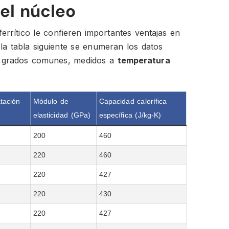
el núcleo
ferrítico le confieren importantes ventajas en
 la tabla siguiente se enumeran los datos
os grados comunes, medidos a
temperatura
atación
Módulo de
Capacidad calorífica
elasticidad (GPa)
específica (J/kg-K)
200
460
220
460
220
427
220
430
220
427