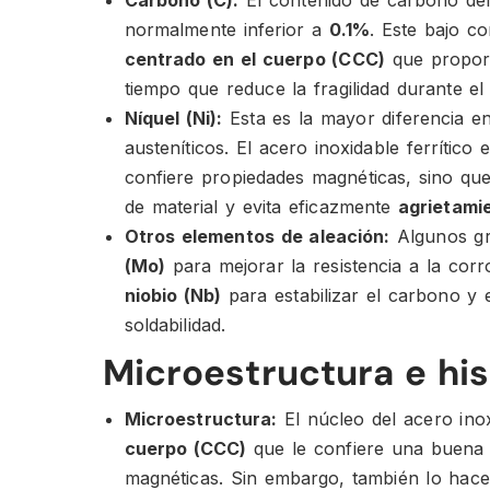
Carbono (C):
El contenido de carbono del 
normalmente inferior a
0.1%
. Este bajo c
centrado en el cuerpo (CCC)
que proporc
tiempo que reduce la fragilidad durante e
Níquel (Ni):
Esta es la mayor diferencia ent
austeníticos. El acero inoxidable ferrítico 
confiere propiedades magnéticas, sino que
de material y evita eficazmente
agrietami
Otros elementos de aleación:
Algunos gr
(Mo)
para mejorar la resistencia a la corr
niobio (Nb)
para estabilizar el carbono y 
soldabilidad.
Microestructura e his
Microestructura:
El núcleo del acero inox
cuerpo (CCC)
que le confiere una buena 
magnéticas. Sin embargo, también lo hace