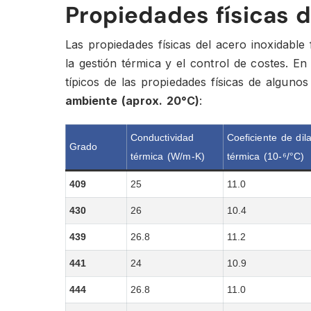
Propiedades físicas d
Las propiedades físicas del acero inoxidable 
la gestión térmica y el control de costes. En
típicos de las propiedades físicas de algun
ambiente (aprox. 20°C)
:
Conductividad
Coeficiente de dil
Grado
térmica (W/m-K)
térmica (10-⁶/°C)
409
25
11.0
430
26
10.4
439
26.8
11.2
441
24
10.9
444
26.8
11.0