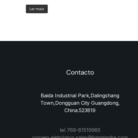
Ler mais
Contacto
Baida Industrial Park,Dalingshang
Town,Dongguan City Guangdong,
China.523819
tel 769-81519985
correio eletrónico sales@hmminghe.com