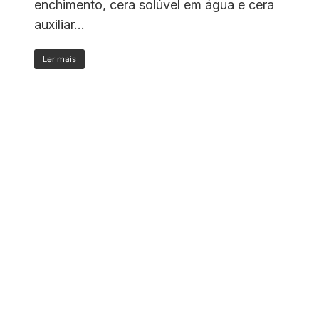
enchimento, cera solúvel em água e cera
auxiliar...
Ler mais