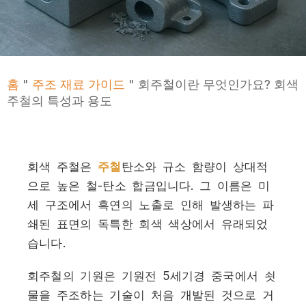
홈
"
주조 재료 가이드
"
회주철이란 무엇인가요? 회색
주철의 특성과 용도
회색 주철은
주철
탄소와 규소 함량이 상대적
으로 높은 철-탄소 합금입니다. 그 이름은 미
세 구조에서 흑연의 노출로 인해 발생하는 파
쇄된 표면의 독특한 회색 색상에서 유래되었
습니다.
회주철의 기원은 기원전 5세기경 중국에서 쇳
물을 주조하는 기술이 처음 개발된 것으로 거