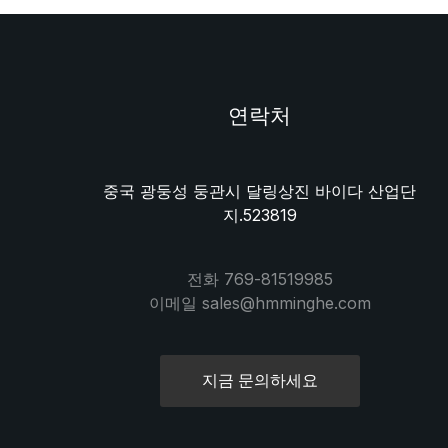
연락처
중국 광둥성 둥관시 달링상진 바이다 산업단
지.523819
전화 769-81519985
이메일 sales@hmminghe.com
지금 문의하세요