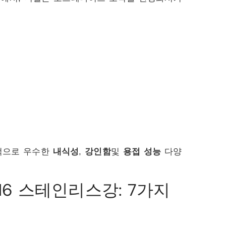
반적으로 우수한
내식성
,
강인함
및
용접 성능
다양
316 스테인리스강: 7가지