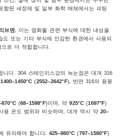
기 조건, 실내 장비 및 담수 환경에서는 우수한
 포함된 세정제 및 일부 화학 매체에서는 피팅
몰리브덴
, 이는 염화물 관련 부식에 대한 내성을
고습도 또는 기타 부식에 민감한 환경에서 사용되
반적으로 더 적합합니다.
합니다. 304 스테인리스강의 녹는점은 대개 316
약
1400–1450°C
(
2552–2642°F
), 반면 316의 용융
–870°C
(
68–1598°F
)이며, 약
925°C
(
1697°F
)
의 사용 온도 범위와 비슷하며, 대개 역시 약
20–
항에 유의해야 합니다.
425–860°C
(
797–1580°F
)