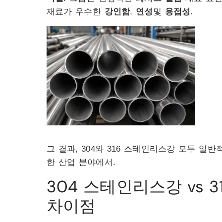
재료가 우수한
강인함
,
연성
및
용접성
.
그 결과, 304와 316 스테인리스강 모두 일
한 산업 분야에서.
304 스테인리스강 vs 
차이점