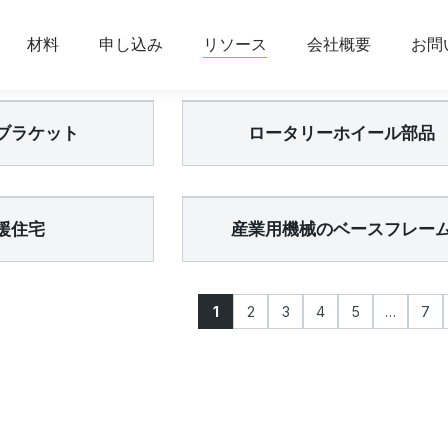
材料
申し込み
リソース
会社概要
お問
ブラケット
ロータリーホイール部品
援住宅
産業用機械のベースフレー
1
2
3
4
5
…
7