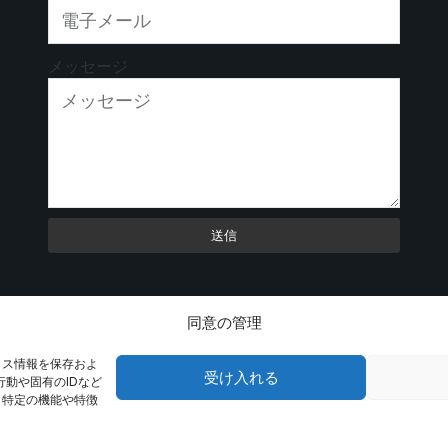
メッセージ
送信
同意の管理
イス情報を保存およ
受け入れる
動や固有のIDなど
、特定の機能や特徴
nHe Company.無断複写・転載を禁じます。
ご利用条件
プライ